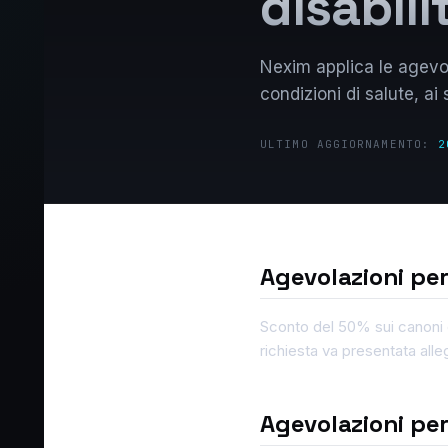
disabili
Nexim applica le agevola
condizioni di salute, 
ULTIMO AGGIORNAMENTO:
2
Agevolazioni pe
Sconto del 50% sui canoni d
richiesta va presentata all
Agevolazioni pe