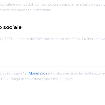
cchiature compatibili con tecnologie assistive: telefoni con tast
n notifiche luminose / vibrazione.
 sociale
o (ISEE) — sconto del 50% sui canoni di rete fissa. La richiesta 
a agevolazioni" in
Modulistica
e invialo, allegando la certificazio
 PEC. Tempi di attivazione: massimo 30 giorni.