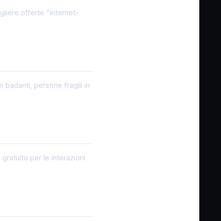
liere offerte "internet-
n badanti, persone fragili in
gratuito per le interazioni