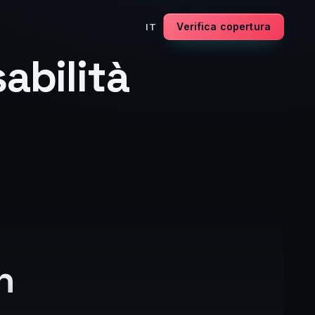
Verifica copertura
IT
abilità
n