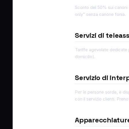
Sconto del 50% sui canoni e
only" senza canone fonia.
Servizi di teleas
Tariffe agevolate dedicate p
domicilio).
Servizio di inter
Per le persone sorde, è dispo
con il servizio clienti. Pren
Apparecchiature