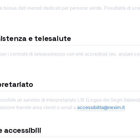
 bonus dati mensili dedicati per persone sorde. Possibilità di sceg
sistenza e telesalute
er i contratti di teleassistenza con enti accreditati (es. anziani co
pretariato
nibile un servizio di interpretariato LIS (Lingua dei Segni Italiana) 
otazione tramite area clienti o email a
accessibilita@nexim.it
.
 accessibili