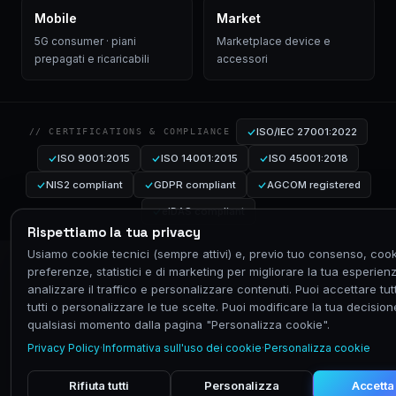
Mobile
Market
5G consumer · piani
Marketplace device e
prepagati e ricaricabili
accessori
ISO/IEC 27001:2022
// CERTIFICATIONS & COMPLIANCE
ISO 9001:2015
ISO 14001:2015
ISO 45001:2018
NIS2 compliant
GDPR compliant
AGCOM registered
eIDAS compliant
Rispettiamo la tua privacy
Usiamo cookie tecnici (sempre attivi) e, previo tuo consenso, cook
preferenze, statistici e di marketing per migliorare la tua esperien
analizzare il traffico e personalizzare contenuti. Puoi accettare tutti,
tutti o personalizzare le tue scelte. Puoi modificare la tua decision
qualsiasi momento dalla pagina "Personalizza cookie".
Privacy Policy
·
Informativa sull'uso dei cookie
·
Personalizza cookie
Rifiuta tutti
Personalizza
Accetta 