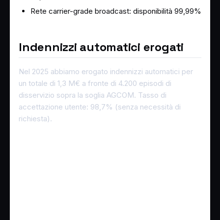
Rete carrier-grade broadcast: disponibilità 99,99%
Indennizzi automatici erogati
Nel 2025 abbiamo erogato indennizzi automatici per
un totale di 1,3 M€ a fronte di 4.200 episodi di
disservizio sopra la soglia AGCOM. Tasso di
accettazione utente: 98,7% (senza necessità di
richiesta).