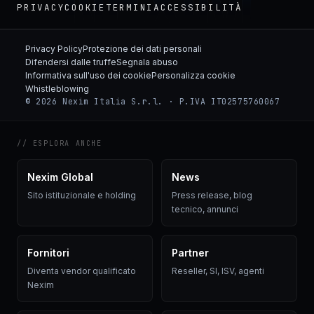
NEXIM
PRIVACY
COOKIE
TERMINI
ACCESSIBILITÀ
Privacy Policy
Protezione dei dati personali
Difendersi dalle truffe
Segnala abuso
Informativa sull'uso dei cookie
Personalizza cookie
Whistleblowing
© 2026 Nexim Italia S.r.l. · P.IVA IT02575760067
// ESPLORA ANCHE
Nexim Global
News
Sito istituzionale e holding
Press release, blog
tecnico, annunci
Fornitori
Partner
Diventa vendor qualificato
Reseller, SI, ISV, agenti
Nexim