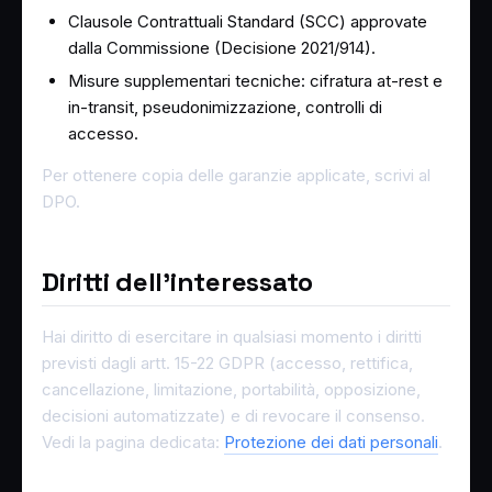
Clausole Contrattuali Standard (SCC) approvate
dalla Commissione (Decisione 2021/914).
Misure supplementari tecniche: cifratura at-rest e
in-transit, pseudonimizzazione, controlli di
accesso.
Per ottenere copia delle garanzie applicate, scrivi al
DPO.
Diritti dell'interessato
Hai diritto di esercitare in qualsiasi momento i diritti
previsti dagli artt. 15-22 GDPR (accesso, rettifica,
cancellazione, limitazione, portabilità, opposizione,
decisioni automatizzate) e di revocare il consenso.
Vedi la pagina dedicata:
Protezione dei dati personali
.