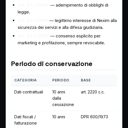
Art. 6.1.c GDPR
— adempimento di obblighi di
legge.
Art. 6.1.f GDPR
— legittimo interesse di Nexim alla
sicurezza dei servizi e alla difesa giudiziaria.
Art. 6.1.a GDPR
— consenso esplicito per
marketing e profilazione, sempre revocabile.
Periodo di conservazione
CATEGORIA
PERIODO
BASE
Dati contrattuali
10 anni
art. 2220 c.c.
dalla
cessazione
Dati fiscali /
10 anni
DPR 600/1973
fatturazione