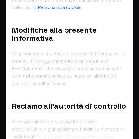
dalla pagina
Personalizza cookie
.
Modifiche alla presente
informativa
Ci riserviamo di modificare la presente informativa. La
data di ultimo aggiornamento è indicata in alto.
Eventuali modifiche sostanziali saranno comunicate
via email o tramite avviso sui nostri siti almeno 30
giorni prima dell'efficacia.
Reclamo all'autorità di controllo
Senza pregiudizio per ogni altro rimedio
amministrativo o giurisdizionale, hai diritto di proporre
reclamo al
Garante per la Protezione dei Dati