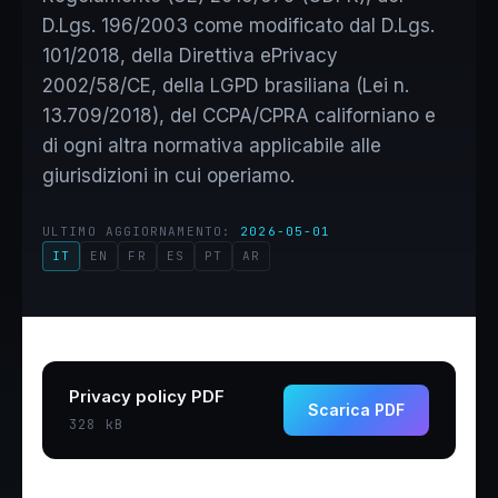
D.Lgs. 196/2003 come modificato dal D.Lgs.
101/2018, della Direttiva ePrivacy
2002/58/CE, della LGPD brasiliana (Lei n.
13.709/2018), del CCPA/CPRA californiano e
di ogni altra normativa applicabile alle
giurisdizioni in cui operiamo.
ULTIMO AGGIORNAMENTO:
2026-05-01
IT
EN
FR
ES
PT
AR
Privacy policy PDF
Scarica PDF
328 kB