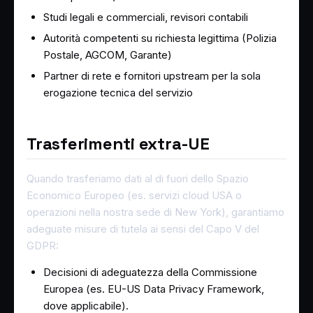
Studi legali e commerciali, revisori contabili
Autorità competenti su richiesta legittima (Polizia
Postale, AGCOM, Garante)
Partner di rete e fornitori upstream per la sola
erogazione tecnica del servizio
Trasferimenti extra-UE
Quando trasferiamo dati al di fuori dello Spazio
Economico Europeo (es. servizi cloud USA o
operazioni nella nostra sede di New York), garantiamo
adeguate misure di tutela ai sensi del Capo V del
GDPR:
Decisioni di adeguatezza della Commissione
Europea (es. EU-US Data Privacy Framework,
dove applicabile).