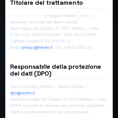
Titolare del trattamento
Nexim Italia S.r.l.
(in seguito "Nexim", "noi") —
operante con il marchio Nexim Global.
Sede legale: Via Caldera 21, 20153 Milano — Italia
P.IVA / C.F.: IT02575760067 · REA: MI-2572189
Capitale sociale: € 100.000,00 i.v.
Email:
privacy@nexim.it
· Tel: +39 02 8622 44
Responsabile della protezione
dei dati (DPO)
Data Protection Officer — Nexim Global —
dpo@nexim.it
Indirizzo postale: Via Caldera 21, 20153 Milano — Italia.
Il DPO è il punto di contatto unico per ogni questione
relativa al trattamento dei tuoi dati personali.