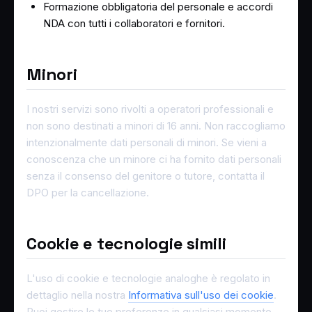
Formazione obbligatoria del personale e accordi
NDA con tutti i collaboratori e fornitori.
Minori
I nostri servizi sono rivolti a operatori professionali e
non sono destinati a minori di 16 anni. Non raccogliamo
intenzionalmente dati personali di minori. Se vieni a
conoscenza che un minore ci ha fornito dati personali
senza il consenso del genitore o tutore, contatta il
DPO per la cancellazione.
Cookie e tecnologie simili
L'uso di cookie e tecnologie analoghe è regolato in
dettaglio nella nostra
Informativa sull'uso dei cookie
.
Puoi gestire le tue preferenze in qualsiasi momento