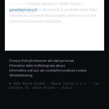
Personali
(Piazza Venezia 11, 00187 Roma —
garanteprivacy.it
) o all'autorità di controllo dello Stato
membro in cui risiedi abitualmente, lavori o in cui si è
verificata la presunta violazione.
Privacy Policy
Protezione dei dati personali
Difendersi dalle truffe
Segnala abuso
Informativa sull'uso dei cookie
Personalizza cookie
Whistleblowing
© 2026 Nexim Global · Nexim Italia S.r.l. · Via
Caldera 21, 20153 Milano — Italia