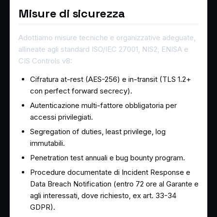
Misure di sicurezza
Adottiamo misure tecniche e organizzative adeguate,
allineate agli standard ISO/IEC 27001, NIS2, ENISA e
CIS Controls v8:
Cifratura at-rest (AES-256) e in-transit (TLS 1.2+
con perfect forward secrecy).
Autenticazione multi-fattore obbligatoria per
accessi privilegiati.
Segregation of duties, least privilege, log
immutabili.
Penetration test annuali e bug bounty program.
Procedure documentate di Incident Response e
Data Breach Notification (entro 72 ore al Garante e
agli interessati, dove richiesto, ex art. 33-34
GDPR).