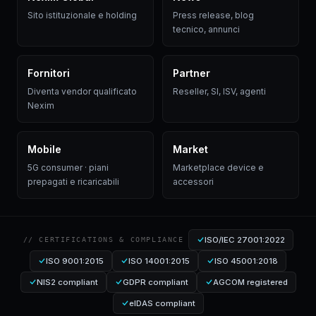
Sito istituzionale e holding
Press release, blog
tecnico, annunci
Fornitori
Partner
Diventa vendor qualificato
Reseller, SI, ISV, agenti
Nexim
Mobile
Market
5G consumer · piani
Marketplace device e
prepagati e ricaricabili
accessori
ISO/IEC 27001:2022
// CERTIFICATIONS & COMPLIANCE
ISO 9001:2015
ISO 14001:2015
ISO 45001:2018
NIS2 compliant
GDPR compliant
AGCOM registered
eIDAS compliant