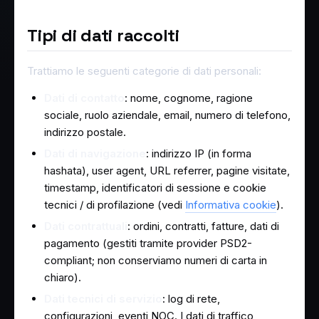
Tipi di dati raccolti
Trattiamo le seguenti categorie di dati personali:
Dati di contatto
: nome, cognome, ragione
sociale, ruolo aziendale, email, numero di telefono,
indirizzo postale.
Dati di navigazione
: indirizzo IP (in forma
hashata), user agent, URL referrer, pagine visitate,
timestamp, identificatori di sessione e cookie
tecnici / di profilazione (vedi
Informativa cookie
).
Dati contrattuali
: ordini, contratti, fatture, dati di
pagamento (gestiti tramite provider PSD2-
compliant; non conserviamo numeri di carta in
chiaro).
Dati tecnici di servizio
: log di rete,
configurazioni, eventi NOC. I dati di traffico