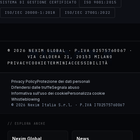
ISO 9001:2015
SISTEMA DI GESTIONE CERTIFICATO
ISO/IEC 20000-1:2018
ISO/IEC 27001:2022
NEXIM
© 2026 NEXIM GLOBAL · P.IVA 02575760067 ·
VIA CALDERA 21, 20153 MILANO
PRIVACY
COOKIE
TERMINI
ACCESSIBILITÀ
Privacy Policy
Protezione dei dati personali
Difendersi dalle truffe
Segnala abuso
Informativa sull'uso dei cookie
Personalizza cookie
Whistleblowing
© 2026 Nexim Italia S.r.l. · P.IVA IT02575760067
// ESPLORA ANCHE
Nexim Global
News